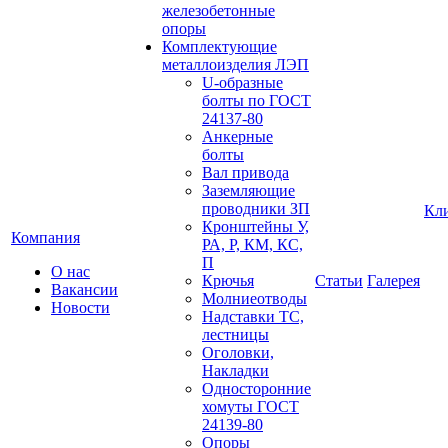
железобетонные
опоры
Комплектующие
металлоизделия ЛЭП
U-образные
болты по ГОСТ
24137-80
Анкерные
болты
Вал привода
Заземляющие
проводники ЗП
Кл
Кронштейны У,
Компания
РА, Р, КМ, КС,
П
О нас
Крючья
Статьи
Галерея
Вакансии
Молниеотводы
Новости
Надставки ТС,
лестницы
Оголовки,
Накладки
Односторонние
хомуты ГОСТ
24139-80
Опоры