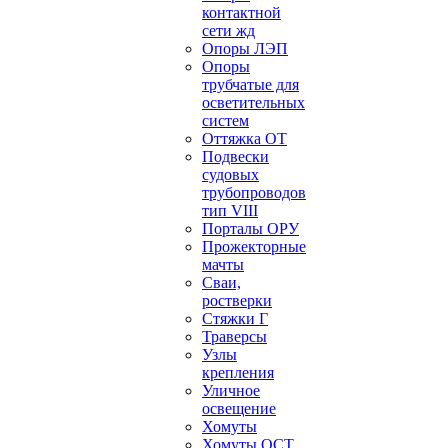
контактной
сети жд
Опоры ЛЭП
Опоры
трубчатые для
осветительных
систем
Оттяжка ОТ
Подвески
судовых
трубопроводов
тип VIII
Порталы ОРУ
Прожекторные
мачты
Сваи,
ростверки
Стяжки Г
Траверсы
Узлы
крепления
Уличное
освещение
Хомуты
Хомуты ОСТ