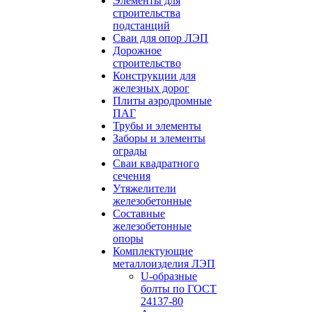
Элементы для
строительства
подстанций
Сваи для опор ЛЭП
Дорожное
строительство
Конструкции для
железных дорог
Плиты аэродромные
ПАГ
Трубы и элементы
Заборы и элементы
ограды
Сваи квадратного
сечения
Утяжелители
железобетонные
Составные
железобетонные
опоры
Комплектующие
металлоизделия ЛЭП
U-образные
болты по ГОСТ
24137-80