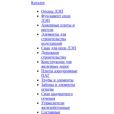
Каталог
Опоры ЛЭП
Фундамент опор
ЛЭП
Анкерные плиты и
ригели
Элементы для
строительства
подстанций
Сваи для опор ЛЭП
Дорожное
строительство
Конструкции для
железных дорог
Плиты аэродромные
ПАГ
Трубы и элементы
Заборы и элементы
ограды
Сваи квадратного
сечения
Утяжелители
железобетонные
Составные