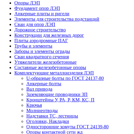
Опоры ЛЭП
Фундамент опор ЛЭП
Анкерные плиты и ригели
Элементы для строительства подстанций
Сваи для опор ЛЭП
Дорожное строительство
Конструкции для железных дорог
Плиты аэродромные ПАГ
Трубы и элементы
Заборы и элементы ограды
Сваи квадратного сечения
Утяжелители железобетонные
Составные железобетонные опоры
Комплектующие металлоизделия ЛЭП
U-образные болты по ГОСТ 24137-80
Анкерные болты
Вал привода
Заземляющие проводники ЗП
Кронштейны У, РА, Р, КМ, КС, П
Крючья
Молниеотводы
Надставки ТС, лестницы
Оголовки, Накладки
Односторонние хомуты ГОСТ 24139-80
Опоры контактной сети жд