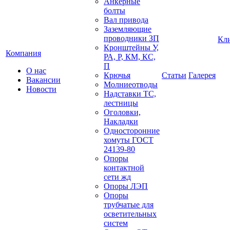
Анкерные
болты
Вал привода
Заземляющие
проводники ЗП
Кл
Кронштейны У,
Компания
РА, Р, КМ, КС,
П
О нас
Крючья
Статьи
Галерея
Вакансии
Молниеотводы
Новости
Надставки ТС,
лестницы
Оголовки,
Накладки
Односторонние
хомуты ГОСТ
24139-80
Опоры
контактной
сети жд
Опоры ЛЭП
Опоры
трубчатые для
осветительных
систем