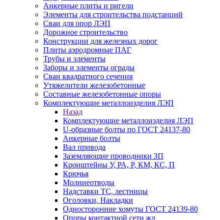
Анкерные плиты и ригели
Элементы для строительства подстанций
Сваи для опор ЛЭП
Дорожное строительство
Конструкции для железных дорог
Плиты аэродромные ПАГ
Трубы и элементы
Заборы и элементы ограды
Сваи квадратного сечения
Утяжелители железобетонные
Составные железобетонные опоры
Комплектующие металлоизделия ЛЭП
Назад
Комплектующие металлоизделия ЛЭП
U-образные болты по ГОСТ 24137-80
Анкерные болты
Вал привода
Заземляющие проводники ЗП
Кронштейны У, РА, Р, КМ, КС, П
Крючья
Молниеотводы
Надставки ТС, лестницы
Оголовки, Накладки
Односторонние хомуты ГОСТ 24139-80
Опоры контактной сети жд