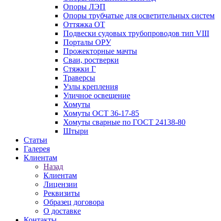
Опоры ЛЭП
Опоры трубчатые для осветительных систем
Оттяжка ОТ
Подвески судовых трубопроводов тип VIII
Порталы ОРУ
Прожекторные мачты
Сваи, ростверки
Стяжки Г
Траверсы
Узлы крепления
Уличное освещение
Хомуты
Хомуты ОСТ 36-17-85
Хомуты сварные по ГОСТ 24138-80
Штыри
Статьи
Галерея
Клиентам
Назад
Клиентам
Лицензии
Реквизиты
Образец договора
О доставке
Контакты