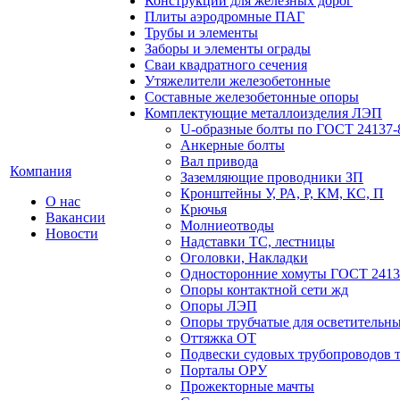
Конструкции для железных дорог
Плиты аэродромные ПАГ
Трубы и элементы
Заборы и элементы ограды
Сваи квадратного сечения
Утяжелители железобетонные
Составные железобетонные опоры
Комплектующие металлоизделия ЛЭП
U-образные болты по ГОСТ 24137-
Анкерные болты
Вал привода
Компания
Заземляющие проводники ЗП
Кронштейны У, РА, Р, КМ, КС, П
О нас
Крючья
Вакансии
Молниеотводы
Новости
Надставки ТС, лестницы
Оголовки, Накладки
Односторонние хомуты ГОСТ 2413
Опоры контактной сети жд
Опоры ЛЭП
Опоры трубчатые для осветительны
Оттяжка ОТ
Подвески судовых трубопроводов т
Порталы ОРУ
Прожекторные мачты