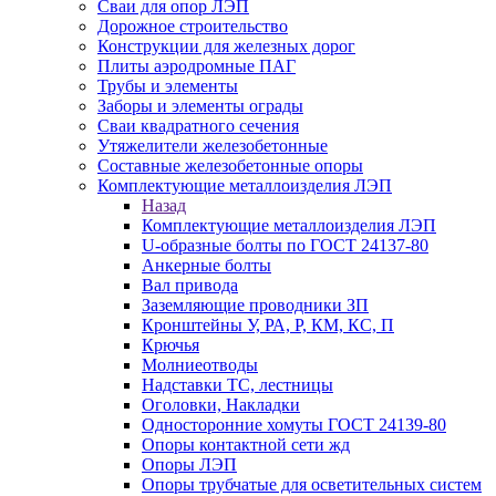
Сваи для опор ЛЭП
Дорожное строительство
Конструкции для железных дорог
Плиты аэродромные ПАГ
Трубы и элементы
Заборы и элементы ограды
Сваи квадратного сечения
Утяжелители железобетонные
Составные железобетонные опоры
Комплектующие металлоизделия ЛЭП
Назад
Комплектующие металлоизделия ЛЭП
U-образные болты по ГОСТ 24137-80
Анкерные болты
Вал привода
Заземляющие проводники ЗП
Кронштейны У, РА, Р, КМ, КС, П
Крючья
Молниеотводы
Надставки ТС, лестницы
Оголовки, Накладки
Односторонние хомуты ГОСТ 24139-80
Опоры контактной сети жд
Опоры ЛЭП
Опоры трубчатые для осветительных систем