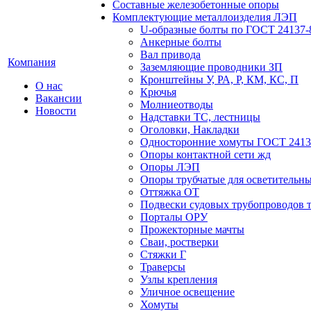
Составные железобетонные опоры
Комплектующие металлоизделия ЛЭП
U-образные болты по ГОСТ 24137-
Анкерные болты
Вал привода
Компания
Заземляющие проводники ЗП
Кронштейны У, РА, Р, КМ, КС, П
О нас
Крючья
Вакансии
Молниеотводы
Новости
Надставки ТС, лестницы
Оголовки, Накладки
Односторонние хомуты ГОСТ 2413
Опоры контактной сети жд
Опоры ЛЭП
Опоры трубчатые для осветительны
Оттяжка ОТ
Подвески судовых трубопроводов т
Порталы ОРУ
Прожекторные мачты
Сваи, ростверки
Стяжки Г
Траверсы
Узлы крепления
Уличное освещение
Хомуты