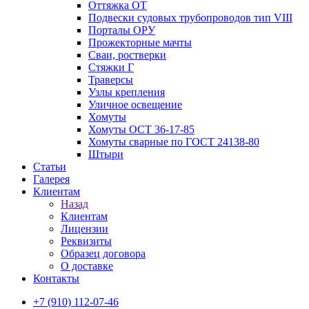
Оттяжка ОТ
Подвески судовых трубопроводов тип VIII
Порталы ОРУ
Прожекторные мачты
Сваи, ростверки
Стяжки Г
Траверсы
Узлы крепления
Уличное освещение
Хомуты
Хомуты ОСТ 36-17-85
Хомуты сварные по ГОСТ 24138-80
Штыри
Статьи
Галерея
Клиентам
Назад
Клиентам
Лицензии
Реквизиты
Образец договора
О доставке
Контакты
+7 (910) 112-07-46