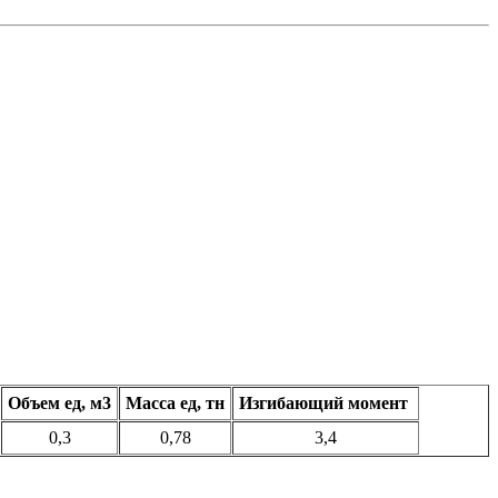
Объем ед, м3
Масса ед, тн
Изгибающий момент
0,3
0,78
3,4