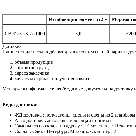
Изгибающий момент тс2 м
Морозосто
СВ 95-3с-К Ат1000
3,0
F200
Доставка
Наши специалисты подберут для вас оптимальный вариант дос
объема продукции,
габаритов груза,
адреса заказчика
желаемых сроков получения товара.
Менеджеры оформят все необходимые документы на доставку из
Виды доставки:
ЖД доставка : полувагоны, сцепы и сцепы из 2 платфор
Авто доставка: автотралы и двадцатитонники
Самовывоз со склада по адресу : г. Смоленск, с. Печерск,
Cклад г. Санкт-Петербург, Михайловский пер., 2