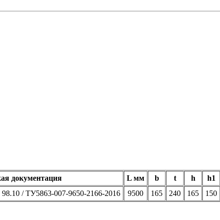
ая документация
L мм
b
t
h
h1
98.10 / ТУ5863-007-9650-2166-2016
9500
165
240
165
150