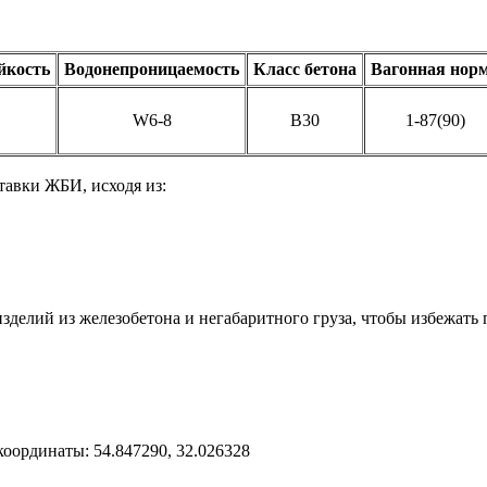
йкость
Водонепроницаемость
Класс бетона
Вагонная нор
W6-8
B30
1-87(90)
тавки ЖБИ, исходя из:
делий из железобетона и негабаритного груза, чтобы избежать 
м
 координаты: 54.847290, 32.026328