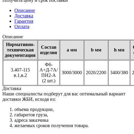
Получить цену и срок поставки
Описание
Доставка
Гарантия
Оплата
Описание
Нормативно-
Состав
техническая
а мм
b мм
h мм
изделия
документация
Ф6-
3.407-115
А+Д-7А/
3000/3000
2020/2200
3400/380
2
в.1,в.2
ПН2-А
(2 шт.)
Доставка
Наши специалисты подберут для вас оптимальный вариант
доставки ЖБИ, исходя из:
объема продукции,
габаритов груза,
адреса заказчика
желаемых сроков получения товара.