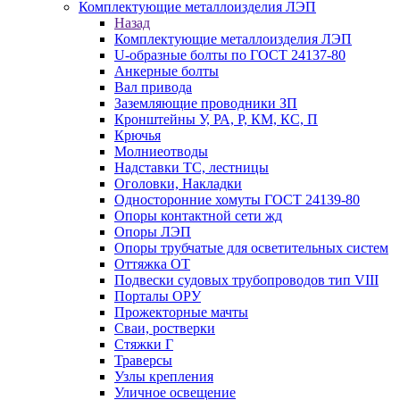
Комплектующие металлоизделия ЛЭП
Назад
Комплектующие металлоизделия ЛЭП
U-образные болты по ГОСТ 24137-80
Анкерные болты
Вал привода
Заземляющие проводники ЗП
Кронштейны У, РА, Р, КМ, КС, П
Крючья
Молниеотводы
Надставки ТС, лестницы
Оголовки, Накладки
Односторонние хомуты ГОСТ 24139-80
Опоры контактной сети жд
Опоры ЛЭП
Опоры трубчатые для осветительных систем
Оттяжка ОТ
Подвески судовых трубопроводов тип VIII
Порталы ОРУ
Прожекторные мачты
Сваи, ростверки
Стяжки Г
Траверсы
Узлы крепления
Уличное освещение