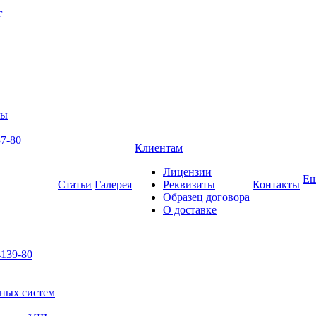
г
ры
7-80
Клиентам
Лицензии
Е
Статьи
Галерея
Реквизиты
Контакты
Образец договора
О доставке
139-80
ьных систем