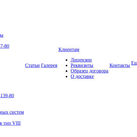
ры
7-80
Клиентам
Лицензии
Е
Статьи
Галерея
Реквизиты
Контакты
Образец договора
О доставке
139-80
ьных систем
 тип VIII