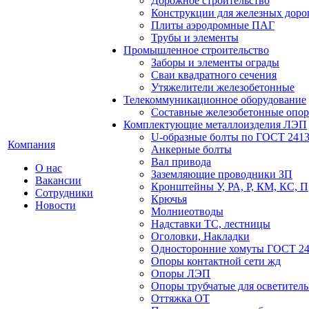
Дорожное строительство
Конструкции для железных доро
Плиты аэродромные ПАГ
Трубы и элементы
Промышленное строительство
Заборы и элементы ограды
Сваи квадратного сечения
Утяжелители железобетонные
Телекоммуникационное оборудование
Составные железобетонные опо
Комплектующие металлоизделия ЛЭП
U-образные болты по ГОСТ 2413
Компания
Анкерные болты
Вал привода
О нас
Заземляющие проводники ЗП
Вакансии
Кронштейны У, РА, Р, КМ, КС, П
Сотрудники
Крючья
Новости
Молниеотводы
Надставки ТС, лестницы
Оголовки, Накладки
Односторонние хомуты ГОСТ 24
Опоры контактной сети жд
Опоры ЛЭП
Опоры трубчатые для осветител
Оттяжка ОТ