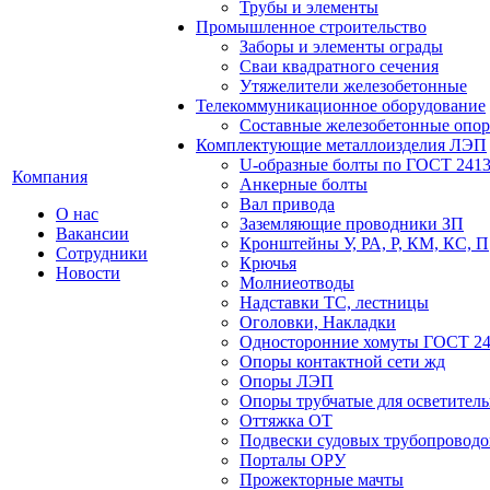
Трубы и элементы
Промышленное строительство
Заборы и элементы ограды
Сваи квадратного сечения
Утяжелители железобетонные
Телекоммуникационное оборудование
Составные железобетонные опо
Комплектующие металлоизделия ЛЭП
U-образные болты по ГОСТ 2413
Компания
Анкерные болты
Вал привода
О нас
Заземляющие проводники ЗП
Вакансии
Кронштейны У, РА, Р, КМ, КС, П
Сотрудники
Крючья
Новости
Молниеотводы
Надставки ТС, лестницы
Оголовки, Накладки
Односторонние хомуты ГОСТ 24
Опоры контактной сети жд
Опоры ЛЭП
Опоры трубчатые для осветител
Оттяжка ОТ
Подвески судовых трубопроводов
Порталы ОРУ
Прожекторные мачты