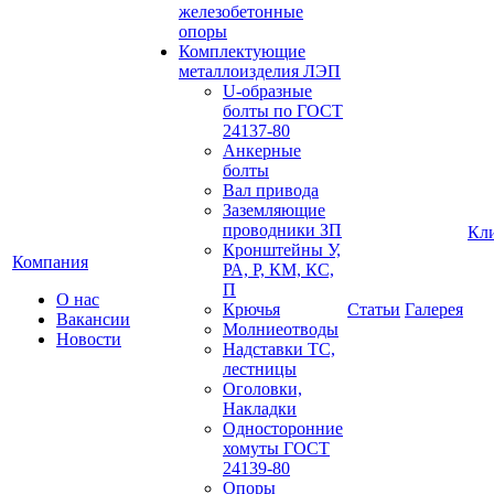
железобетонные
опоры
Комплектующие
металлоизделия ЛЭП
U-образные
болты по ГОСТ
24137-80
Анкерные
болты
Вал привода
Заземляющие
проводники ЗП
Кл
Кронштейны У,
Компания
РА, Р, КМ, КС,
П
О нас
Крючья
Статьи
Галерея
Вакансии
Молниеотводы
Новости
Надставки ТС,
лестницы
Оголовки,
Накладки
Односторонние
хомуты ГОСТ
24139-80
Опоры