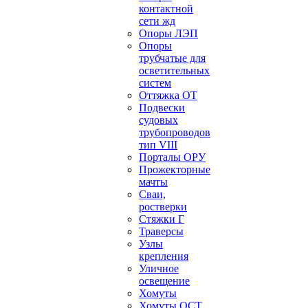
контактной
сети жд
Опоры ЛЭП
Опоры
трубчатые для
осветительных
систем
Оттяжка ОТ
Подвески
судовых
трубопроводов
тип VIII
Порталы ОРУ
Прожекторные
мачты
Сваи,
ростверки
Стяжки Г
Траверсы
Узлы
крепления
Уличное
освещение
Хомуты
Хомуты ОСТ