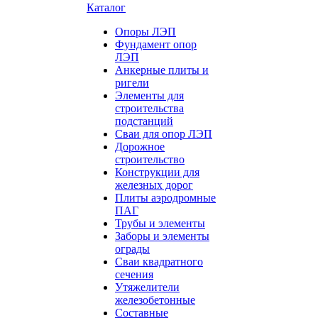
Каталог
Опоры ЛЭП
Фундамент опор
ЛЭП
Анкерные плиты и
ригели
Элементы для
строительства
подстанций
Сваи для опор ЛЭП
Дорожное
строительство
Конструкции для
железных дорог
Плиты аэродромные
ПАГ
Трубы и элементы
Заборы и элементы
ограды
Сваи квадратного
сечения
Утяжелители
железобетонные
Составные