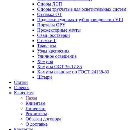
Опоры ЛЭП
Опоры трубчатые для осветительных систем
Оттяжка ОТ
Подвески судовых трубопроводов тип VIII
Порталы ОРУ
Прожекторные мачты
Сваи, ростверки
Стяжки Г
Траверсы
Узлы крепления
Уличное освещение
Хомуты
Хомуты ОСТ 36-17-85
Хомуты сварные по ГОСТ 24138-80
Штыри
Статьи
Галерея
Клиентам
Назад
Клиентам
Лицензии
Реквизиты
Образец договора
О доставке
Контакты