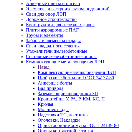
Анкерные плиты и ригели
Элементы для строительства подстанций
Сваи для опор ЛЭП
Дорожное строительство
Конструкции для железных дорог
Плиты аэродромные ПАГ
Трубы и элементы
Заборы и элементы ограды
Сваи квадратного сечения
Утяжелители железобетонные
Составные железобетонные опоры
Комплектующие металлоизделия ЛЭП
Назад
Комплектующие металлоизделия ЛЭП
U-образные болты по ГОСТ 24137-80
Анкерные болты
Вал привода
Заземляющие проводники ЗП
Кронштейны У, РА, Р, КМ, КС, П
Крючья
Молниеотводы
Надставки ТС, лестницы
Оголовки, Накладки
Односторонние хомуты ГОСТ 24139-80
Опоры контактной сети жд