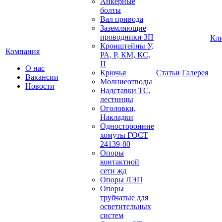
Анкерные
болты
Вал привода
Заземляющие
проводники ЗП
Кл
Кронштейны У,
Компания
РА, Р, КМ, КС,
П
О нас
Крючья
Статьи
Галерея
Вакансии
Молниеотводы
Новости
Надставки ТС,
лестницы
Оголовки,
Накладки
Односторонние
хомуты ГОСТ
24139-80
Опоры
контактной
сети жд
Опоры ЛЭП
Опоры
трубчатые для
осветительных
систем