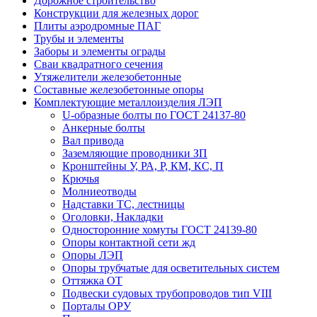
Дорожное строительство
Конструкции для железных дорог
Плиты аэродромные ПАГ
Трубы и элементы
Заборы и элементы ограды
Сваи квадратного сечения
Утяжелители железобетонные
Составные железобетонные опоры
Комплектующие металлоизделия ЛЭП
U-образные болты по ГОСТ 24137-80
Анкерные болты
Вал привода
Заземляющие проводники ЗП
Кронштейны У, РА, Р, КМ, КС, П
Крючья
Молниеотводы
Надставки ТС, лестницы
Оголовки, Накладки
Односторонние хомуты ГОСТ 24139-80
Опоры контактной сети жд
Опоры ЛЭП
Опоры трубчатые для осветительных систем
Оттяжка ОТ
Подвески судовых трубопроводов тип VIII
Порталы ОРУ