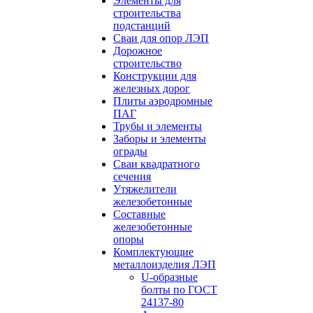
Элементы для
строительства
подстанций
Сваи для опор ЛЭП
Дорожное
строительство
Конструкции для
железных дорог
Плиты аэродромные
ПАГ
Трубы и элементы
Заборы и элементы
ограды
Сваи квадратного
сечения
Утяжелители
железобетонные
Составные
железобетонные
опоры
Комплектующие
металлоизделия ЛЭП
U-образные
болты по ГОСТ
24137-80