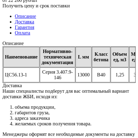
от 22 200 руб/шт
Получить цену и срок поставки
Описание
Доставка
Гарантия
Оплата
Описание
Нормативно-
Класс
Объем
Ма
Наименование
техническая
L мм
бетона
ед, м3
ед,
документация
Серия 3.407.9-
ЦС56.13-1
13000
В40
1,25
3,
146
Доставка
Наши специалисты подберут для вас оптимальный вариант
доставки ЖБИ, исходя из:
объема продукции,
габаритов груза,
адреса заказчика
желаемых сроков получения товара.
Менеджеры оформят все необходимые документы на доставку