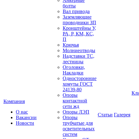
Анкерные
болты
Вал привода
Заземляющие
проводники ЗП
Кронштейны У,
РА, Р, КМ, КС,
П
Крючья
Молниеотводы
Надставки ТС,
лестницы
Оголовки,
Накладки
Односторонние
хомуты ГОСТ
24139-80
Кл
Опоры
контактной
Компания
сети жд
О нас
Опоры ЛЭП
Статьи
Галерея
Вакансии
Опоры
Новости
трубчатые для
осветительных
систем