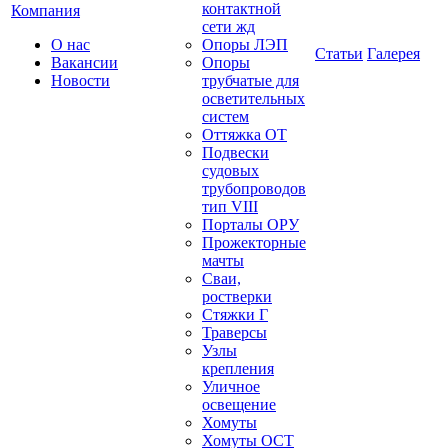
контактной
Компания
сети жд
О нас
Опоры ЛЭП
Статьи
Галерея
Вакансии
Опоры
Новости
трубчатые для
осветительных
систем
Оттяжка ОТ
Подвески
судовых
трубопроводов
тип VIII
Порталы ОРУ
Прожекторные
мачты
Сваи,
ростверки
Стяжки Г
Траверсы
Узлы
крепления
Уличное
освещение
Хомуты
Хомуты ОСТ