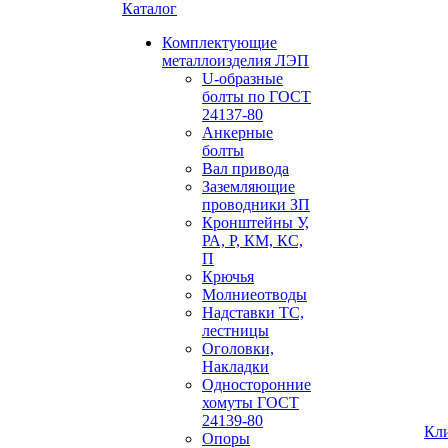
Каталог
Комплектующие
металлоизделия ЛЭП
U-образные
болты по ГОСТ
24137-80
Анкерные
болты
Вал привода
Заземляющие
проводники ЗП
Кронштейны У,
РА, Р, КМ, КС,
П
Крючья
Молниеотводы
Надставки ТС,
лестницы
Оголовки,
Накладки
Односторонние
хомуты ГОСТ
24139-80
Кл
Опоры