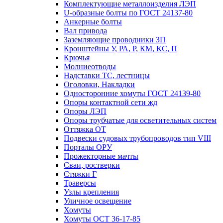
Комплектующие металлоизделия ЛЭП
U-образные болты по ГОСТ 24137-80
Анкерные болты
Вал привода
Заземляющие проводники ЗП
Кронштейны У, РА, Р, КМ, КС, П
Крючья
Молниеотводы
Надставки ТС, лестницы
Оголовки, Накладки
Односторонние хомуты ГОСТ 24139-80
Опоры контактной сети жд
Опоры ЛЭП
Опоры трубчатые для осветительных систем
Оттяжка ОТ
Подвески судовых трубопроводов тип VIII
Порталы ОРУ
Прожекторные мачты
Сваи, ростверки
Стяжки Г
Траверсы
Узлы крепления
Уличное освещение
Хомуты
Хомуты ОСТ 36-17-85