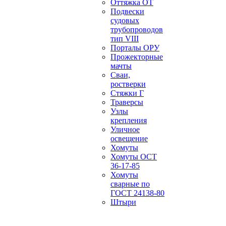
Оттяжка ОТ
Подвески
судовых
трубопроводов
тип VIII
Порталы ОРУ
Прожекторные
мачты
Сваи,
ростверки
Стяжки Г
Траверсы
Узлы
крепления
Уличное
освещение
Хомуты
Хомуты ОСТ
36-17-85
Хомуты
сварные по
ГОСТ 24138-80
Штыри