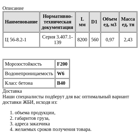
Описание
Нормативно-
L
Объем
Масса
Наименование
техническая
D1
мм
ед, м3
ед, тн
документация
Серия 3.407.1-
Ц 56-8.2-1
8200
560
0,97
2,43
139
Морозостойкость
F200
Водонепроницаемость
W6
Класс бетона
B40
Доставка
Наши специалисты подберут для вас оптимальный вариант
доставки ЖБИ, исходя из:
объема продукции,
габаритов груза,
адреса заказчика
желаемых сроков получения товара.