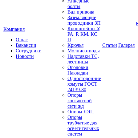
Анкерные
болты
Вал привода
Заземляющие
проводники ЗП
Кронштейны У,
Компания
РА, Р, КМ, КС,
О нас
П
Вакансии
Крючья
Статьи
Галерея
Сотрудники
Молниеотводы
Новости
Надставки ТС,
лестницы
Оголовки,
Накладки
Односторонние
хомуты ГОСТ
24139-80
Опоры
контактной
сети жд
Опоры ЛЭП
Опоры
трубчатые для
осветительных
систем