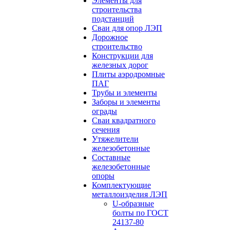
Элементы для
строительства
подстанций
Сваи для опор ЛЭП
Дорожное
строительство
Конструкции для
железных дорог
Плиты аэродромные
ПАГ
Трубы и элементы
Заборы и элементы
ограды
Сваи квадратного
сечения
Утяжелители
железобетонные
Составные
железобетонные
опоры
Комплектующие
металлоизделия ЛЭП
U-образные
болты по ГОСТ
24137-80