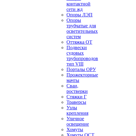
контактной
сети жд
Опоры ЛЭП
Опоры
трубчатые для
осветительных
систем
Оттяжка ОТ
Подвески
судовых
трубопроводов
тип VIII
Порталы ОРУ
Прожекторные
мачты
Сваи,
ростверки
Стяжки Г
Траверсы
Узлы
крепления
Уличное
освещение
Хомуты
Хомуты ОСТ