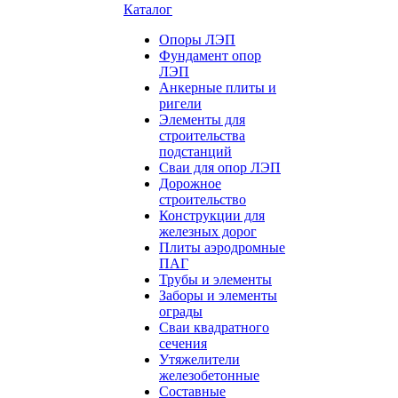
Каталог
Опоры ЛЭП
Фундамент опор
ЛЭП
Анкерные плиты и
ригели
Элементы для
строительства
подстанций
Сваи для опор ЛЭП
Дорожное
строительство
Конструкции для
железных дорог
Плиты аэродромные
ПАГ
Трубы и элементы
Заборы и элементы
ограды
Сваи квадратного
сечения
Утяжелители
железобетонные
Составные