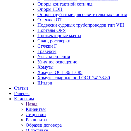
Опоры контактной сети жд
Опоры ЛЭП
Опоры трубчатые для осветительных систем
Оттяжка ОТ
Подвески судовых трубопроводов тип VIII
Порталы ОРУ
Прожекторные мачты
Сваи, ростверки
Стяжки Г
Траверсы
Узлы крепления
Уличное освещение
Хомуты
Хомуты ОСТ 36-17-85
Хомуты сварные по ГОСТ 24138-80
Штыри
Статьи
Галерея
Клиентам
Назад
Клиентам
Лицензии
Реквизиты
Образец договора
О доставке