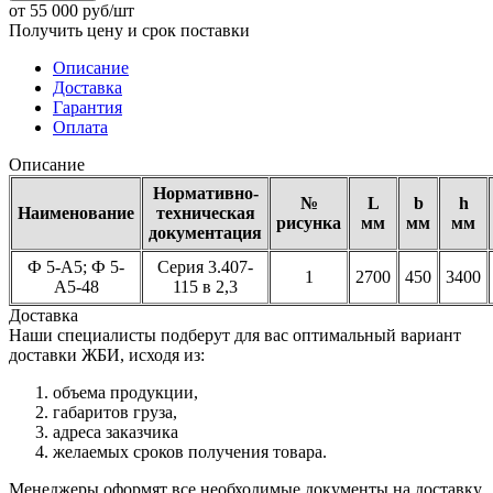
от 55 000 руб/шт
Получить цену и срок поставки
Описание
Доставка
Гарантия
Оплата
Описание
Нормативно-
№
L
b
h
Наименование
техническая
рисунка
мм
мм
мм
документация
Ф 5-А5; Ф 5-
Серия 3.407-
1
2700
450
3400
А5-48
115 в 2,3
Доставка
Наши специалисты подберут для вас оптимальный вариант
доставки ЖБИ, исходя из:
объема продукции,
габаритов груза,
адреса заказчика
желаемых сроков получения товара.
Менеджеры оформят все необходимые документы на доставку