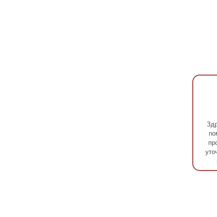
Здр
по
пр
уто