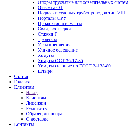
Опоры трубчатые для осветительных систем
Оттяжка ОТ
Подвески судовых трубопроводов тип VIII
Порталы ОРУ
Прожекторные мачты
Сваи, ростверки
Стяжки Г
Траверсы
Узлы крепления
Уличное освещение
Хомуты
Хомуты ОСТ 36-17-85
Хомуты сварные по ГОСТ 24138-80
Штыри
Статьи
Галерея
Клиентам
Назад
Клиентам
Лицензии
Реквизиты
Образец договора
О доставке
Контакты