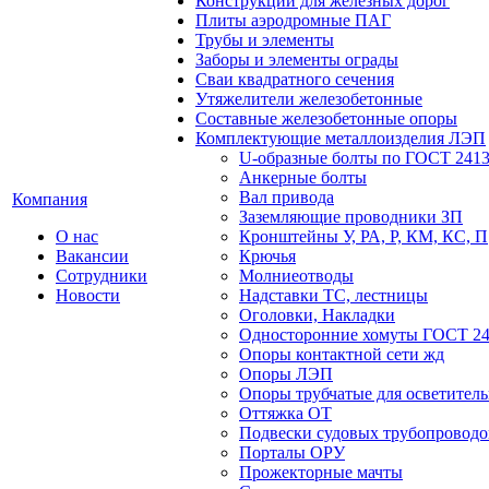
Конструкции для железных дорог
Плиты аэродромные ПАГ
Трубы и элементы
Заборы и элементы ограды
Сваи квадратного сечения
Утяжелители железобетонные
Составные железобетонные опоры
Комплектующие металлоизделия ЛЭП
U-образные болты по ГОСТ 2413
Анкерные болты
Вал привода
Компания
Заземляющие проводники ЗП
О нас
Кронштейны У, РА, Р, КМ, КС, П
Вакансии
Крючья
Сотрудники
Молниеотводы
Новости
Надставки ТС, лестницы
Оголовки, Накладки
Односторонние хомуты ГОСТ 24
Опоры контактной сети жд
Опоры ЛЭП
Опоры трубчатые для осветител
Оттяжка ОТ
Подвески судовых трубопроводов
Порталы ОРУ
Прожекторные мачты