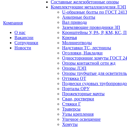
Составные железобетонные опоры
Комплектующие металлоизделия ЛЭП
U-образные болты по ГОСТ 2413
Анкерные болты
Вал привода
Компания
Заземляющие проводники ЗП
О нас
Кронштейны У, РА, Р, КМ, КС, П
Вакансии
Крючья
Сотрудники
Молниеотводы
Новости
Надставки ТС, лестницы
Оголовки, Накладки
Односторонние хомуты ГОСТ 24
Опоры контактной сети жд
Опоры ЛЭП
Опоры трубчатые для осветител
Оттяжка ОТ
Подвески судовых трубопроводов
Порталы ОРУ
Прожекторные мачты
Сваи, ростверки
Стяжки Г
Траверсы
Узлы крепления
Уличное освещение
Хомуты