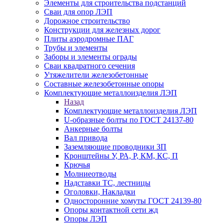
Элементы для строительства подстанций
Сваи для опор ЛЭП
Дорожное строительство
Конструкции для железных дорог
Плиты аэродромные ПАГ
Трубы и элементы
Заборы и элементы ограды
Сваи квадратного сечения
Утяжелители железобетонные
Составные железобетонные опоры
Комплектующие металлоизделия ЛЭП
Назад
Комплектующие металлоизделия ЛЭП
U-образные болты по ГОСТ 24137-80
Анкерные болты
Вал привода
Заземляющие проводники ЗП
Кронштейны У, РА, Р, КМ, КС, П
Крючья
Молниеотводы
Надставки ТС, лестницы
Оголовки, Накладки
Односторонние хомуты ГОСТ 24139-80
Опоры контактной сети жд
Опоры ЛЭП