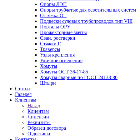
Опоры ЛЭП
Опоры трубчатые для осветительных систем
Оттяжка ОТ
Подвески судовых трубопроводов тип VIII
Порталы ОРУ
Прожекторные мачты
Сваи, ростверки
Стяжки Г
Траверсы
Узлы крепления
Уличное освещение
Хомуты
Хомуты ОСТ 36-17-85
Хомуты сварные по ГОСТ 24138-80
Штыри
Статьи
Галерея
Клиентам
Назад
Клиентам
Лицензии
Реквизиты
Образец договора
О доставке
Контакты