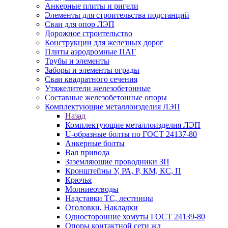
Анкерные плиты и ригели
Элементы для строительства подстанций
Сваи для опор ЛЭП
Дорожное строительство
Конструкции для железных дорог
Плиты аэродромные ПАГ
Трубы и элементы
Заборы и элементы ограды
Сваи квадратного сечения
Утяжелители железобетонные
Составные железобетонные опоры
Комплектующие металлоизделия ЛЭП
Назад
Комплектующие металлоизделия ЛЭП
U-образные болты по ГОСТ 24137-80
Анкерные болты
Вал привода
Заземляющие проводники ЗП
Кронштейны У, РА, Р, КМ, КС, П
Крючья
Молниеотводы
Надставки ТС, лестницы
Оголовки, Накладки
Односторонние хомуты ГОСТ 24139-80
Опоры контактной сети жд