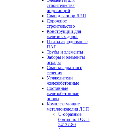
Элементы для
строительства
подстанций
Сваи для опор ЛЭП
Дорожное
строительство
Конструкции для
железных дорог
Плиты аэродромные
ПАГ
Трубы и элементы
Заборы и элементы
ограды
Сваи квадратного
сечения
Утяжелители
железобетонные
Составные
железобетонные
опоры
Комплектующие
металлоизделия ЛЭП
U-образные
болты по ГОСТ
24137-80