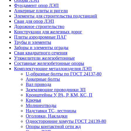
Опоры ЛЭП
Фундамент опор ЛЭП
Анкерные плиты и ригели
Элементы для строительства подстанций
Сваи для опор ЛЭП
Дорожное строительство
Конструкции для железных дорог
Плиты аэродромные ПАГ
Трубы и элементы
Заборы и элементы ограды
Сваи квадратного сечения
Утяжелители железобетонные
Составные железобетонные опоры
Комплектующие металлоизделия ЛЭП
U-образные болты по ГОСТ 24137-80
Анкерные болты
Вал привода
Заземляющие проводники ЗП
Кронштейны У, РА, Р, КМ, КС, П
Крючья
Молниеотводы
Надставки ТС, лестницы
Оголовки, Накладки
Односторонние хомуты ГОСТ 24139-80
Опоры контактной сети жд