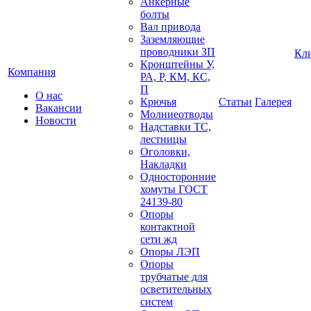
Анкерные
болты
Вал привода
Заземляющие
проводники ЗП
Кл
Кронштейны У,
Компания
РА, Р, КМ, КС,
П
О нас
Крючья
Статьи
Галерея
Вакансии
Молниеотводы
Новости
Надставки ТС,
лестницы
Оголовки,
Накладки
Односторонние
хомуты ГОСТ
24139-80
Опоры
контактной
сети жд
Опоры ЛЭП
Опоры
трубчатые для
осветительных
систем