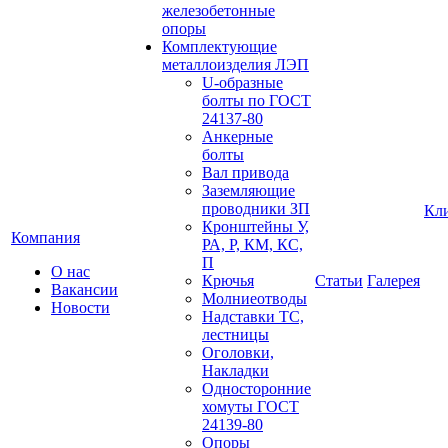
железобетонные
опоры
Комплектующие
металлоизделия ЛЭП
U-образные
болты по ГОСТ
24137-80
Анкерные
болты
Вал привода
Заземляющие
проводники ЗП
Кл
Кронштейны У,
Компания
РА, Р, КМ, КС,
П
О нас
Крючья
Статьи
Галерея
Вакансии
Молниеотводы
Новости
Надставки ТС,
лестницы
Оголовки,
Накладки
Односторонние
хомуты ГОСТ
24139-80
Опоры