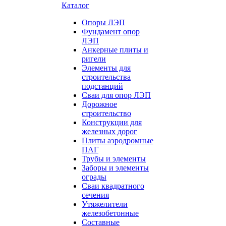
Каталог
Опоры ЛЭП
Фундамент опор
ЛЭП
Анкерные плиты и
ригели
Элементы для
строительства
подстанций
Сваи для опор ЛЭП
Дорожное
строительство
Конструкции для
железных дорог
Плиты аэродромные
ПАГ
Трубы и элементы
Заборы и элементы
ограды
Сваи квадратного
сечения
Утяжелители
железобетонные
Составные