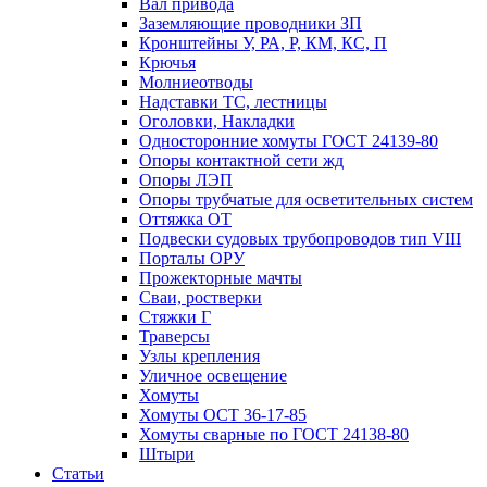
Вал привода
Заземляющие проводники ЗП
Кронштейны У, РА, Р, КМ, КС, П
Крючья
Молниеотводы
Надставки ТС, лестницы
Оголовки, Накладки
Односторонние хомуты ГОСТ 24139-80
Опоры контактной сети жд
Опоры ЛЭП
Опоры трубчатые для осветительных систем
Оттяжка ОТ
Подвески судовых трубопроводов тип VIII
Порталы ОРУ
Прожекторные мачты
Сваи, ростверки
Стяжки Г
Траверсы
Узлы крепления
Уличное освещение
Хомуты
Хомуты ОСТ 36-17-85
Хомуты сварные по ГОСТ 24138-80
Штыри
Статьи