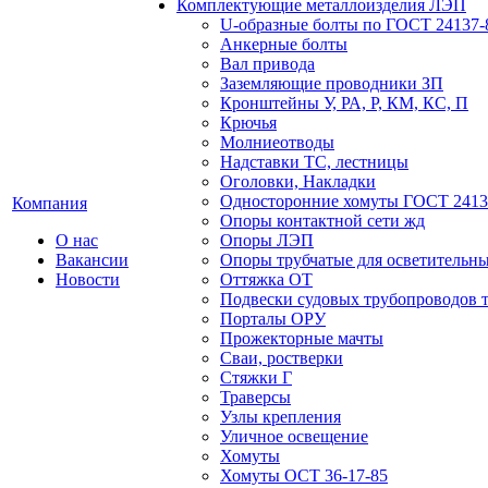
Комплектующие металлоизделия ЛЭП
U-образные болты по ГОСТ 24137-
Анкерные болты
Вал привода
Заземляющие проводники ЗП
Кронштейны У, РА, Р, КМ, КС, П
Крючья
Молниеотводы
Надставки ТС, лестницы
Оголовки, Накладки
Односторонние хомуты ГОСТ 2413
Компания
Опоры контактной сети жд
О нас
Опоры ЛЭП
Вакансии
Опоры трубчатые для осветительны
Новости
Оттяжка ОТ
Подвески судовых трубопроводов т
Порталы ОРУ
Прожекторные мачты
Сваи, ростверки
Стяжки Г
Траверсы
Узлы крепления
Уличное освещение
Хомуты
Хомуты ОСТ 36-17-85