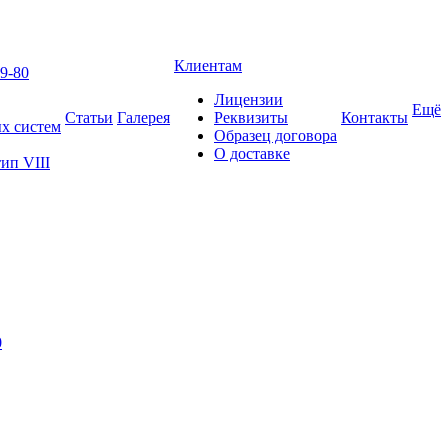
Клиентам
9-80
Лицензии
Ещё
Статьи
Галерея
Реквизиты
Контакты
х систем
Образец договора
О доставке
ип VIII
0