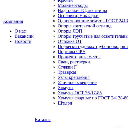
Крючья
Молниеотводы
Надставки ТС, лестницы
Оголовки, Накладки
Односторонние хомуты ГОСТ 2413
Компания
Опоры контактной сети жд
О нас
Опоры ЛЭП
Вакансии
Опоры трубчатые для осветительны
Новости
Оттяжка ОТ
Подвески судовых трубопроводов т
Порталы ОРУ
Прожекторные мачты
Сваи, ростверки
Стяжки Г
Траверсы
Узлы крепления
Уличное освещение
Хомуты
Хомуты ОСТ 36-17-85
Хомуты сварные по ГОСТ 24138-8
Штыри
Каталог