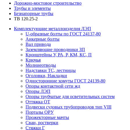
Дорожно-мостовое строительство
Трубы и элементы
Безнапорные трубы
ТВ 120.25-2
Комплектующие металлоизделия ЛЭП
U-образные болты по ГОСТ 24137-80
Анкерные болты
Вал привода
Заземляющие проводники ЗП
Кронштейны У, РА, Р, КМ, КС, П
Крючья
Молниеотводы
Надставки ТС, лестницы
Оголовки, Накладки
Односторонние хомуты ГОСТ 24139-80
Опоры контактной сети жд
Опоры ЛЭП
Опоры трубчатые для осветительных систем
Оттяжка ОТ
Подвески судовых трубопроводов тип VIII
Порталы ОРУ
Прожекторные мачты
Сваи, ростверки
Стяжки Г